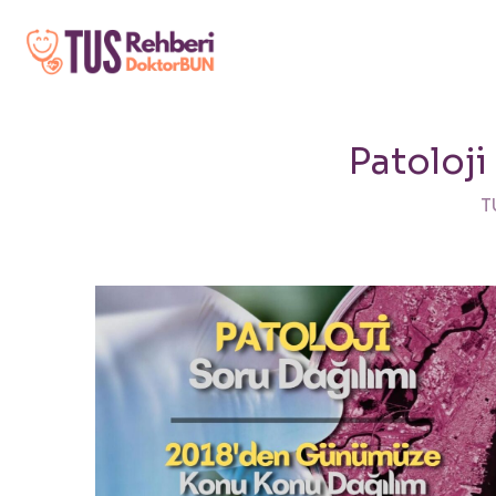
Patoloj
T